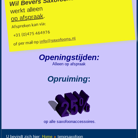
Wil Bevers Saxofoons
werkt alleen
.
op afspraak
Afspreken kan via:
+31 (0)475 464976
info@saxofoons.nl
of per mail op
Openingstijden:
Alleen op afspraak
Opruiming
:
op alle saxofoonaccessoires.
U bevindt zich hier:
Home
tenorsaxofoon