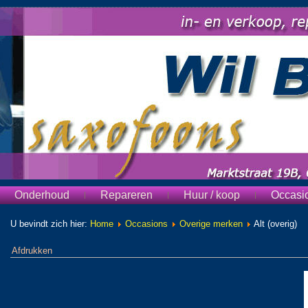
Onderhoud
Repareren
Huur / koop
Occasi
U bevindt zich hier:
Home
Occasions
Overige merken
Alt (overig)
Afdrukken