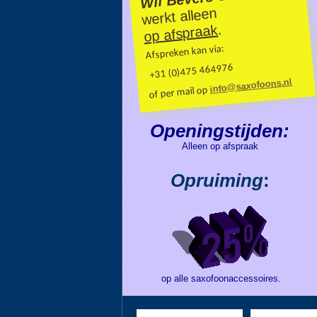
werkt alleen
.
op afspraak
Afspreken kan via:
+31 (0)475 464976
info@saxofoons.nl
of per mail op
Openingstijden:
Alleen op afspraak
Opruiming
:
op alle saxofoonaccessoires.